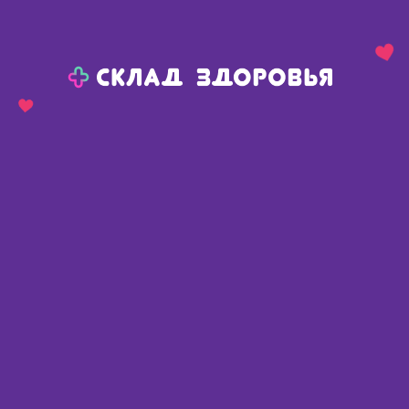
Назад
Ваш город:
Пермь
Пермь
Ваш город:
Нет, выбрать другой
Да
Главная
Аптеки
Адреса в
Перми
Картой
Списком