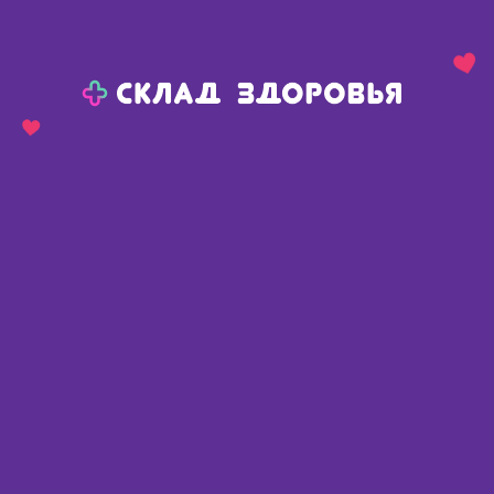
Назад
Ваш город:
Пермь
Пермь
Ваш город:
Нет, выбрать другой
Да
Главная
Аптеки
Адреса в
Перми
Картой
Списком