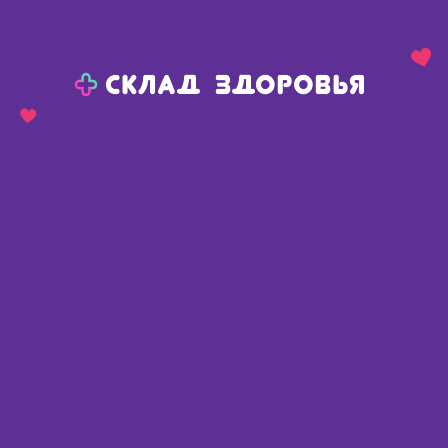
Назад
Ваш город:
Пермь
Пермь
Ваш город:
Нет, выбрать другой
Да
Главная
Аптеки
Адреса в
Перми
Картой
Списком