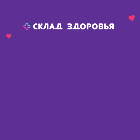
Назад
Ваш город:
Пермь
Пермь
Ваш город:
Нет, выбрать другой
Да
Главная
Аптеки
Адреса в
Перми
Картой
Списком