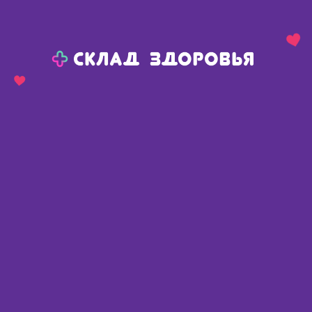
Назад
Ваш город:
Пермь
Пермь
Ваш город:
Нет, выбрать другой
Да
Главная
Аптеки
Адреса в
Перми
Картой
Списком