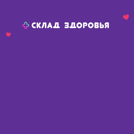
Назад
Ваш город:
Пермь
Пермь
Ваш город:
Нет, выбрать другой
Да
Главная
Аптеки
Адреса в
Перми
Картой
Списком