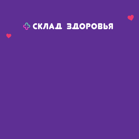
Назад
Ваш город:
Пермь
Пермь
Ваш город:
Нет, выбрать другой
Да
Главная
Аптеки
Адреса в
Перми
Картой
Списком