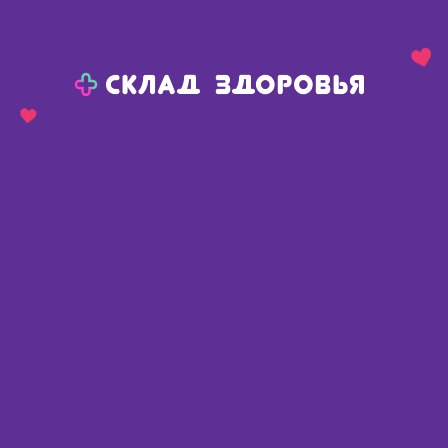
Назад
Ваш город:
Пермь
Пермь
Ваш город:
Нет, выбрать другой
Да
Главная
Аптеки
Адреса в
Перми
Картой
Списком