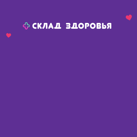
Назад
Ваш город:
Пермь
Пермь
Ваш город:
Нет, выбрать другой
Да
Главная
Аптеки
Адреса в
Перми
Картой
Списком