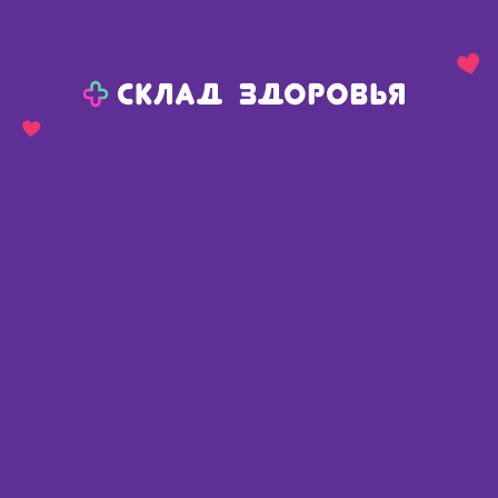
Назад
Ваш город:
Пермь
Пермь
Ваш город:
Нет, выбрать другой
Да
Главная
Аптеки
Адреса в
Перми
Картой
Списком