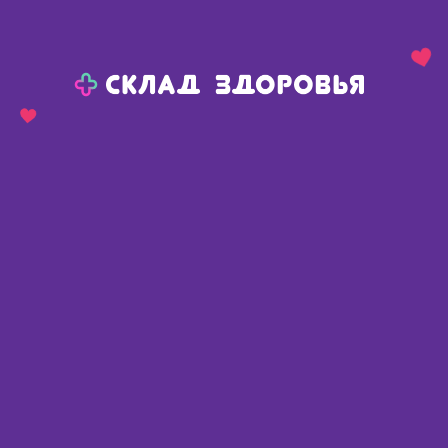
Назад
Ваш город:
Пермь
Пермь
Ваш город:
Нет, выбрать другой
Да
Главная
Аптеки
Адреса в
Перми
Картой
Списком