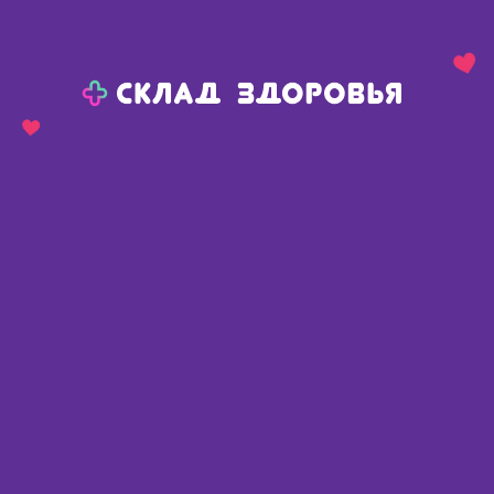
Назад
Ваш город:
Пермь
Пермь
Ваш город:
Нет, выбрать другой
Да
Главная
Каталог
Медикаменты и БАДы
Дерматология
Дерматит, экзема
Афлодерм мазь 0.05% 20г
Афлодерм мазь 0.05% 20г
Хорватия
,
Белупо
Описание