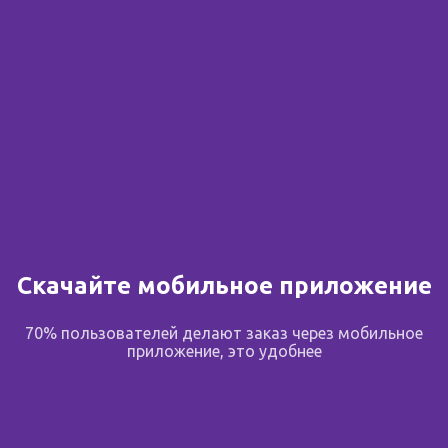
В избранное
Поделиться
Описание
Скачайте мобильное приложение
Состав
Алклометазона дипропионат 500 мкг
70% пользователей делают заказ через мобильное
приложение, это удобнее
Вспомогательные вещества: гексиленгликоль,
пропиленгликоля моностеарат, вазелин белый, воск
белый.
Фармакотерапевтическая группа