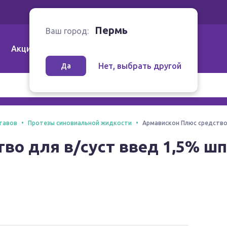
Ваш город:
Пермь
Пермь
Ваш город:
Акции
Аптеки | Компании
Как заказать
Нет, выбрать другой
Да
тавов
Протезы синовиальной жидкости
Армавискон Плюс средство 
во для в/суст введ 1,5% шп