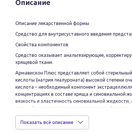
Описание
Описание лекарственной формы
Средство для внутрисуставного введения предста
Свойства компонентов
Средство оказывает анальгезирующее, корректир
хрящевой ткани.
Армавискон Плюс представляет собой стерильный
кислоты (натрия гиалуроната) высокой степени о
кислота – необходимый компонент экстрацеллюляр
концентрациях в составе хряща и синовиальной ж
вязкость и эластичность синовиальной жидкости,
хряща. При остеоартрозе отмечаются дефицит и 
в составе синовиальной жидкости и хряща. Внутр
приводит к улучшению функционального состояния
Показать всё описание