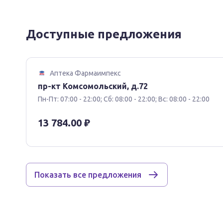
При использовании средства Армавискон Плюс при
улучшение клинического течения остеоартроза до
наблюдается противовоспалительный и анальгетич
Доступные предложения
восстановления вязкости и эластичности синовиа
сустава и выполняет роль внутрисуставной смазк
поверхностей, что позволяет устранить болевые 
преждевременного изнашивания и разрушения гиал
Аптека Фармаимпекс
имеет амортизационные способности (гасит внеш
пр-кт Комсомольский, д.72
повреждения).
Пн-Пт: 07:00 - 22:00; Сб: 08:00 - 22:00; Вс: 08:00 - 22:00
Раствор натрия гиалуроната распределяется местн
13 784.00 ₽
локальным преобразованиям, оказывая смазываю
Извлечение или замена средства неприменима, так
синовиальной жидкостью сустава.
Инструкция
Показать все предложения
Внутрисуставно. В коленный сустав содержимое од
следует вводить 1 раз в неделю, курсом из 3 инъ
Обычно для коленного сустава используется игла 