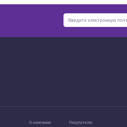
змера (от 17G до 22G) в зависимости от
я боли, обусловленной дегенеративно-
ениями суставов;
ические нагрузки и регулярно нагружающих
дства;
ва в области инъекции;
О компании
Покупателю
 клинических данных).