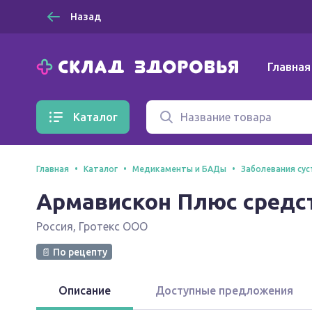
Назад
Главная
Каталог
Главная
Каталог
Медикаменты и БАДы
Заболевания сус
Армавискон Плюс средст
Россия
,
Гротекс ООО
📄 По рецепту
Описание
Доступные предложения