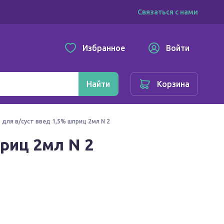
Связаться с нами
Избранное
Войти
Найти
Корзина
для в/суст введ 1,5% шприц 2мл N 2
риц 2мл N 2