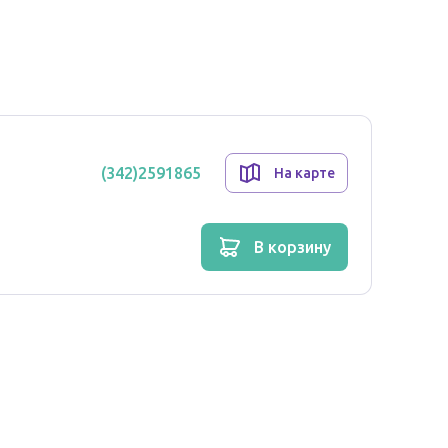
 остеоартрозе коленного сустава отмечается
 шести месяцев с момента применения,
еский эффект за счет восполнения объема и
льной жидкости, которая заполняет полость
и. Она предотвращает трение суставных
ощущения и воспаление. А также защищает от
инового хряща, обеспечивает подвижность,
ние удары, защищая компоненты сустава от
(342)2591865
На карте
о в полости сустава, где он подвергается
в корзину
щее действие.
 как он неотделимо смешивается с
ного заполненного шприца - 2 мл (30 мг)
екций по описанной ниже стандартной методике.
1,5 дюйма 21G, для других суставов