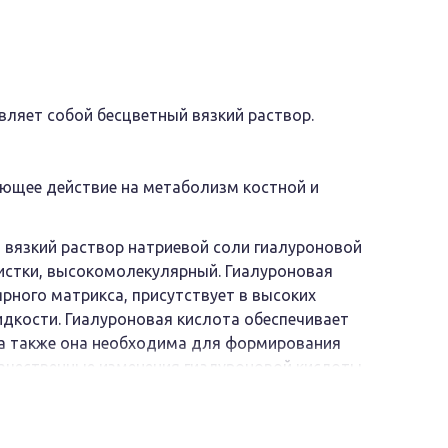
вляет собой бесцветный вязкий раствор.
ующее действие на метаболизм костной и
 вязкий раствор натриевой соли гиалуроновой
чистки, высокомолекулярный. Гиалуроновая
ного матрикса, присутствует в высоких
идкости. Гиалуроновая кислота обеспечивает
 а также она необходима для формирования
качественные изменения гиалуроновой кислоты
исуставное введение гиалуроновой кислоты
 сустава.