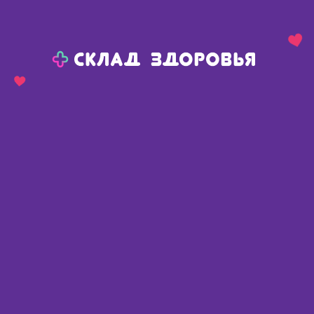
Назад
Ваш город:
Пермь
Пермь
Ваш город:
Нет, выбрать другой
Да
Главная
Каталог
Медикаменты и БАДы
Витамины и микроэлементы
Витамины группы В (нервные расстройства)
Берокка плюс тб шипучий вкус апельсина N 30
Берокка плюс тб шипучий вкус
апельсина N 30
Франция
,
Дельфарм Орлеан
Описание
Доступные предложения