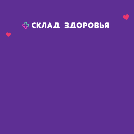
Назад
Ваш город:
Пермь
Пермь
Ваш город:
Нет, выбрать другой
Да
Главная
Каталог
Медикаменты и БАДы
Витамины и микроэлементы
Витамины для глаз
Черника-форте с витаминами и цинком тб 250мг N 150
Черника-форте с витаминами и
цинком тб 250мг N 150
Россия
,
Эвалар ЗАО
Описание
Доступные предложения