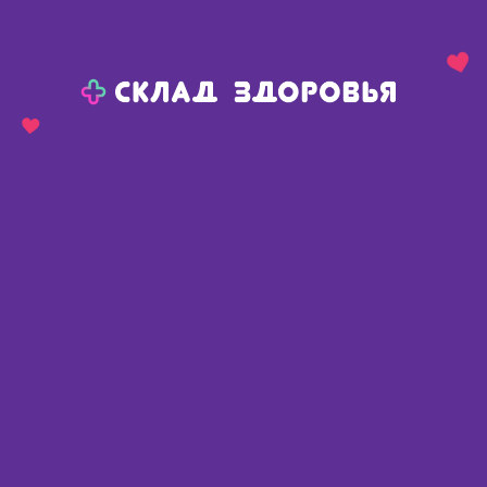
Назад
Ваш город:
Пермь
Пермь
Ваш город:
Нет, выбрать другой
Да
Главная
Каталог
Медикаменты и БАДы
Обезболивающие средства
Обезболивающие инъекции
Диклофенак Велфарм р-р для в/м введ 25мг/мл амп 3мл N 10
Диклофенак Велфарм р-р для в/
м введ 25мг/мл амп 3мл N 10
Россия
,
ООО Велфарм
📄 По рецепту