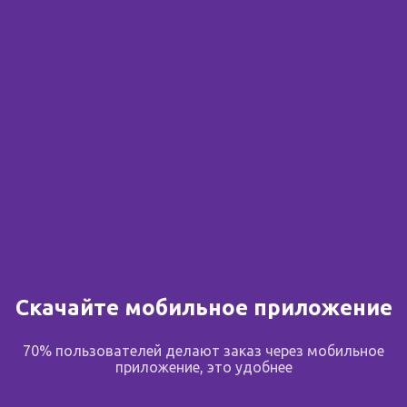
Сообщить о поступлении
В избранное
Поделиться
Описание
Скачайте мобильное приложение
70% пользователей делают заказ через мобильное
Двухфазная формула - встряхнуть для активации • С
приложение, это удобнее
органическими маслами • 100% Натуральная защита
от бактерий • Минеральное укрепление эмали •