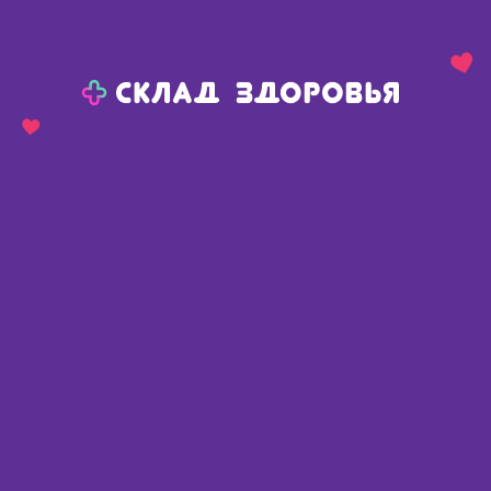
Назад
Ваш город:
Пермь
Пермь
Ваш город:
Нет, выбрать другой
Да
Главная
Каталог
Средства гигиены
Уход за полостью рта
Ополаскиватель для рта
Двухфазный ополаскиватель лесной бальзам минеральное укрепление с маслами/кальцием/углем 250 мл
Двухфазный ополаскиватель
лесной бальзам минеральное
укрепление с маслами/
кальцием/углем 250 мл
Россия
,
Сетес Косметикс ООО