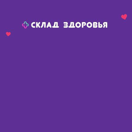
Назад
Ваш город:
Пермь
Пермь
Ваш город:
Нет, выбрать другой
Да
Главная
Каталог
Медикаменты и БАДы
Заболевания ЖКТ
Энтерумин капс 800мг N 15
Энтерумин капс 800мг N 15
Россия
,
ПФК Обновление
Описание
Доступные предложения