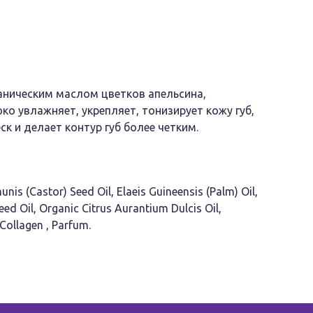
аническим маслом цветков апельсина,
ко увлажняет, укрепляет, тонизирует кожу губ,
к и делает контур губ более четким.
is (Castor) Seed Oil, Elaeis Guineensis (Palm) Oil,
eed Oil, Organic Citrus Aurantium Dulcis Oil,
 Collagen , Parfum.