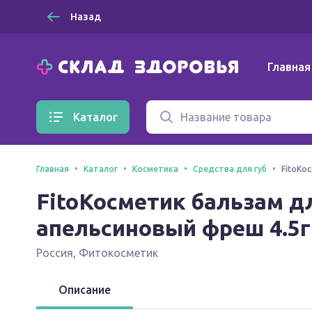
Назад
Главная
Каталог
Главная
Каталог
Косметика
Средства для губ
FitoКо
FitoКосметик бальзам 
апельсиновый фреш 4.5г
Россия
,
Фитокосметик
Описание