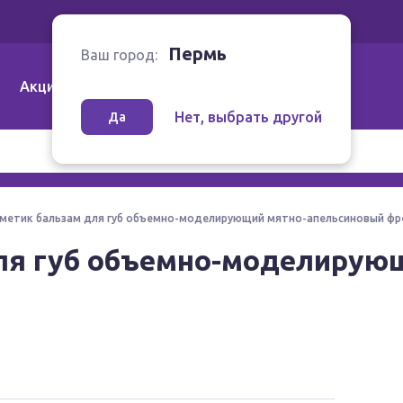
Ваш город:
Пермь
Пермь
Ваш город:
Акции
Аптеки | Компании
Как заказать
Нет, выбрать другой
Да
сметик бальзам для губ объемно-моделирующий мятно-апельсиновый фре
для губ объемно-моделирую