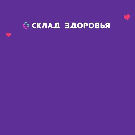
Назад
Ваш город:
Пермь
Пермь
Ваш город:
Нет, выбрать другой
Да
Главная
Каталог
Медикаменты и БАДы
Заболевания сердечно-сосудистой системы
Диуретики (мочегонные)
Гипотиазид тб 25мг N 20
Гипотиазид тб 25мг N 20
Венгрия
,
Санофи - Авентис С.п.А.
📄 По рецепту
Описание