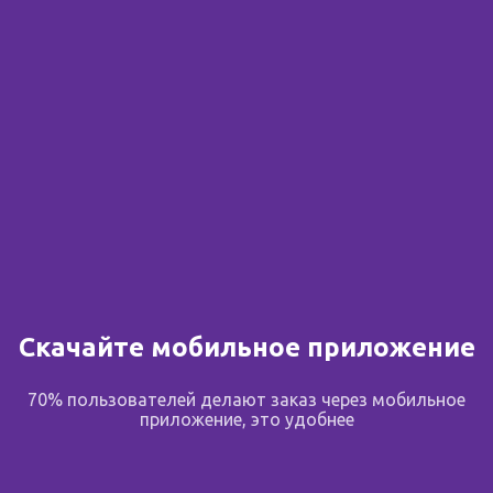
Сообщить о поступлении
В избранное
Поделиться
Описание
Скачайте мобильное приложение
70% пользователей делают заказ через мобильное
Активное вещество
приложение, это удобнее
гидрохлоротиазид (hydrochlorothiazide)