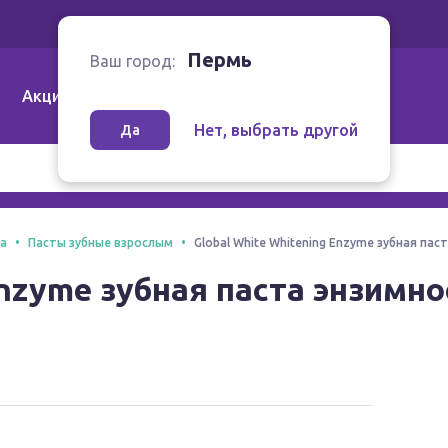
Ваш город:
Пермь
Пермь
Ваш город:
Акции
Аптеки | Компании
Как заказать
Нет, выбрать другой
Да
та
Пасты зубные взрослым
Global White Whitening Enzyme зубная па
Enzyme зубная паста энзимн