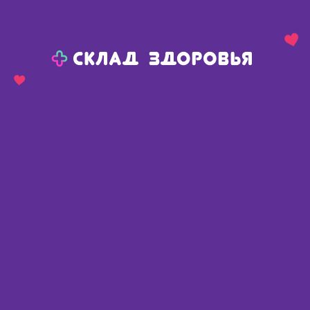
Назад
Ваш город:
Пермь
Пермь
Ваш город:
Нет, выбрать другой
Да
Главная
Каталог
Зоотовары
Корм для кошек
Консервы в банке для кошек
Корм для кошек Grandorf 70 г бан. филе тунца с мидиями
Корм для кошек Grandorf 70 г
бан. филе тунца с мидиями
не опред.
,
неизвестен
Зоотовары