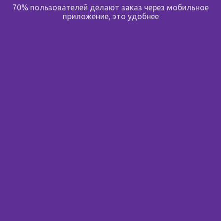
70% пользователей делают заказ через мобильное
На карте
приложение, это удобнее
219.00 ₽
в корзину
Мой зверь
Мой зверь, Пермь, ул. Чистопольская, 17
пн-вс 09:00-21:00
8(342)201-11-98
На карте
219.00 ₽