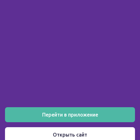
© 2026 ООО «Склад здоровья»
ИНН 5903158326
О компании
Покупателю
Аптеки
Акции
Как заказать
Установите мобильное приложение
Перейти в приложение
Пользовательское соглашение
Открыть сайт