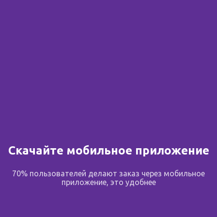
Сообщить о поступлении
В избранное
Поделиться
Описание
Скачайте мобильное приложение
Описание
70% пользователей делают заказ через мобильное
приложение, это удобнее
ПРЕИМУЩЕСТВА Защищает от воздействия UVB и
UVA лучей Водостойкое, обеспечивает долгую
защиту Густая консистенция и белый цвет