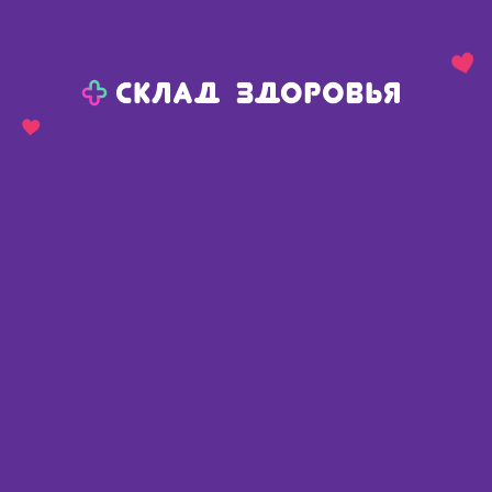
Назад
Ваш город:
Пермь
Пермь
Ваш город:
Нет, выбрать другой
Да
Главная
Каталог
Товары для мамы и малыша
Детская косметика
Ла-Кри молочко солнцезащитное spf50 200мл
Ла-Кри молочко солнцезащитное
spf50 200мл
Россия
,
Вертекс АО
Описание