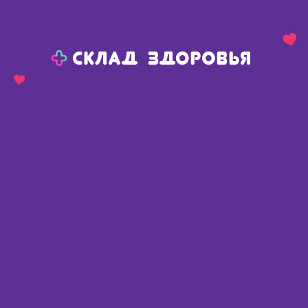
Назад
Ваш город:
Пермь
Пермь
Ваш город:
Нет, выбрать другой
Да
Главная
Каталог
Средства гигиены
Уход за полостью рта
Пасты зубные детские
Lacalut зубная паста детская Kids от4 до 8лет 50мл
Lacalut зубная паста детская Kids
от4 до 8лет 50мл
Германия
,
Др. Тайсс Натурварен ГмбХ
Описание
Доступные предложения