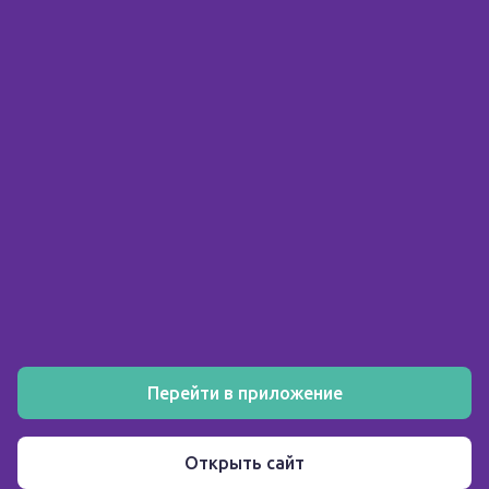
© 2026 ООО «Склад здоровья»
ИНН 5903158326
О компании
Покупателю
Аптеки
Акции
Как заказать
Установите мобильное приложение
Перейти в приложение
Пользовательское соглашение
Открыть сайт