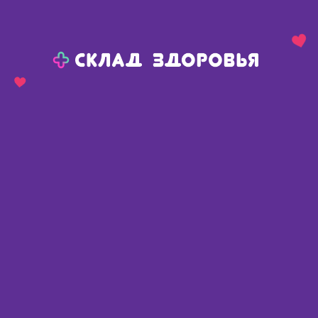
Назад
Ваш город:
Пермь
Пермь
Ваш город:
Нет, выбрать другой
Да
Главная
Каталог
Медикаменты и БАДы
Иммуномодуляторы
Лайфферон лиоф для приг р-ра для в/м с/к введ 1млн МЕ фл N 5
Лайфферон лиоф для приг р-ра
для в/м с/к введ 1млн МЕ фл N 5
Россия
,
Вектор-Медика АО
📄 По рецепту