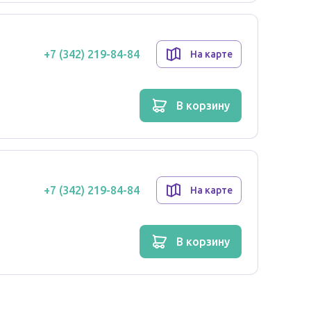
рее, диспепсии, запоре, метеоризме, тошноте,
+7 (342) 219-84-84
На карте
ссе и/или после приема препаратов, которые
чественного состава микрофлоры ЖКТ;
в корзину
всплесков инфекционных заболеваний;
е климата, места пребывания.
+7 (342) 219-84-84
На карте
мл воды, молока или другой жидкости.
аше/сут; детям от 2 лет и взрослым - 2 саше/
в корзину
ри необходимости прием синбиотика Максилак