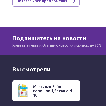
Показать все предложения
Противопоказания
Индивидуальная непереносимость компонентов.
Подпишитесь на новости
Узнавайте первым об акциях, новостях и скидках до 70%
Особые указания
Биологически активная добавка к пище, не являет
Перед применением синбиотика Максилак Бэби рек
Вы смотрели
Для нормализации микрофлоры кишечника у взросл
Максилак (капсулы).
Максилак Бэби
порошок 1,5г саше N
10