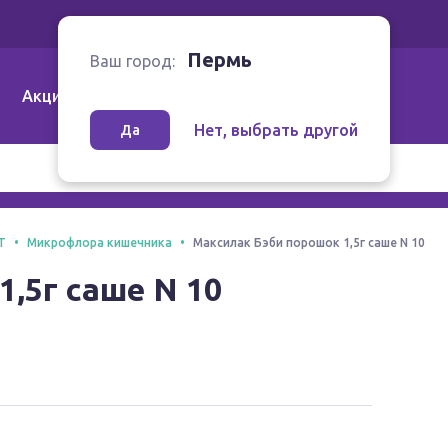
Ваш город:
Пермь
Пермь
Ваш город:
Акции
Аптеки | Компании
Как заказать
Нет, выбрать другой
Да
Т
Микрофлора кишечника
Максилак Бэби порошок 1,5г саше N 10
,5г саше N 10