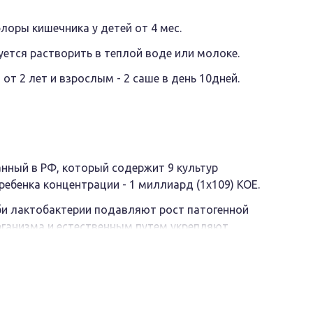
ры кишечника у детей от 4 мес.
ется растворить в теплой воде или молоке.
; от 2 лет и взрослым - 2 саше в день 10дней.
анный в РФ, который содержит 9 культур
ебенка концентрации - 1 миллиард (1х109) КОЕ.
би лактобактерии подавляют рост патогенной
ганизма и естественным путем укрепляют
инбиотика Максилак Бэби, участвуют в синтезе
ывание ионов кальция, железа, витамина D.
отика Максилак Бэби) стимулируют быстрое