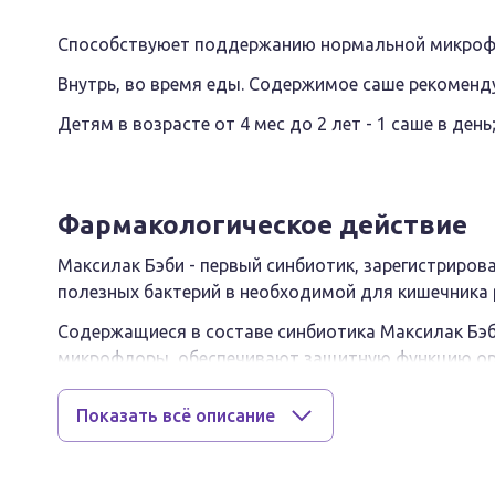
Способствуюет поддержанию нормальной микрофло
Внутрь, во время еды. Содержимое саше рекоменду
Детям в возрасте от 4 мес до 2 лет - 1 саше в день
Фармакологическое действие
Максилак Бэби - первый синбиотик, зарегистриров
полезных бактерий в необходимой для кишечника р
Содержащиеся в составе синбиотика Максилак Бэ
микрофлоры, обеспечивают защитную функцию ор
иммунитет.
Показать всё описание
Бифидобактерии, которые также входят в состав с
аминокислот, белков и витаминов, усиливают всас
Фруктоолигосахариды (пребиотик в составе синби