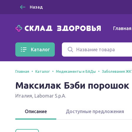
Назад
Главная
Каталог
Главная
Каталог
Медикаменты и БАДы
Заболевания ЖК
Максилак Бэби порошок 1
Италия
,
Labomar S.p.A.
Описание
Доступные предложения