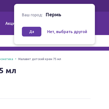
Ваш город:
Пермь
Пермь
Ваш город:
Акции
Аптеки | Компании
Как заказать
Нет, выбрать другой
Да
осметика
Малавит детский крем 75 мл
5 мл