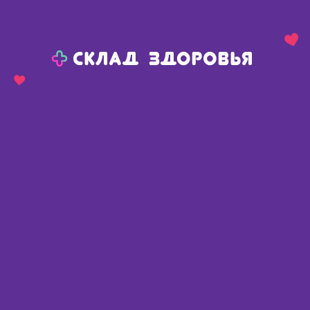
Назад
Ваш город:
Пермь
Пермь
Ваш город:
Нет, выбрать другой
Да
Главная
Каталог
Медикаменты и БАДы
Неврология
Противосудорожные
Нейронтин табл п/о 600 мг N 50
Нейронтин табл п/о 600 мг N 50
Германия
,
Пфайзер Интернейшнл
📄 По рецепту