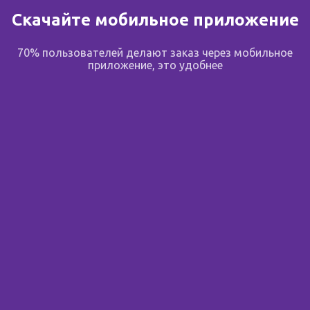
Скачайте мобильное приложение
В избранное
70% пользователей делают заказ через мобильное
приложение, это удобнее
Поделиться
Подпишитесь на новости
Узнавайте первым об акциях, новостях и скидках до 70%
Вы смотрели