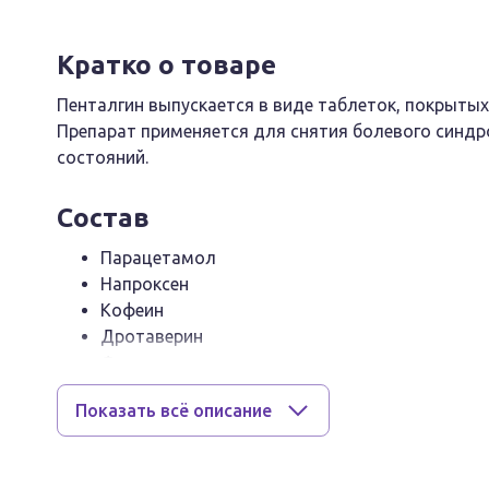
Кратко о товаре
Пенталгин выпускается в виде таблеток, покрытых
Препарат применяется для снятия болевого синдр
состояний.
Состав
Парацетамол
Напроксен
Кофеин
Дротаверин
Фенирамин
Показать всё описание
Описание
Таблетки покрыты пленочной оболочкой, предназн