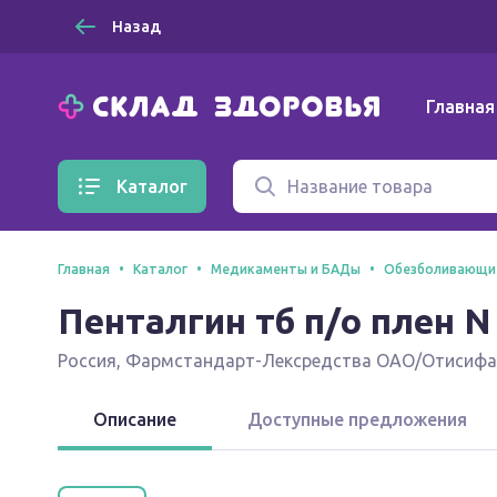
Назад
Главная
Каталог
Главная
Каталог
Медикаменты и БАДы
Обезболивающи
Пенталгин тб п/о плен N
Россия
,
Фармстандарт-Лексредства ОАО/Отисиф
Описание
Доступные предложения