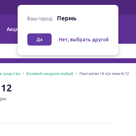
Ваш город:
Пермь
Пермь
Ваш город:
Акции
Аптеки | Компании
Как заказать
Нет, выбрать другой
Да
е средства
Болевой синдром слабый
Пенталгин тб п/о плен N 12
 12
арм