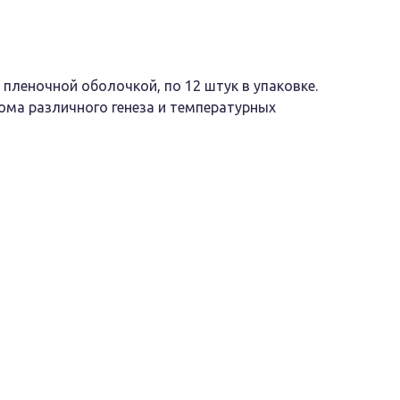
 пленочной оболочкой, по 12 штук в упаковке.
ома различного генеза и температурных
ачены для приема внутрь.