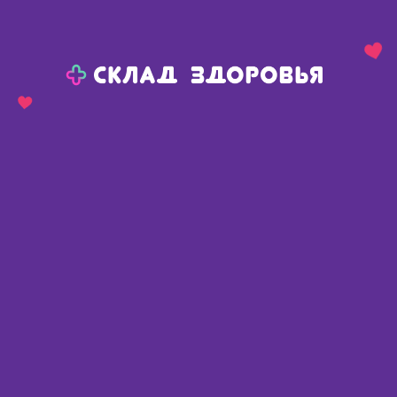
Назад
Ваш город:
Пермь
Пермь
Ваш город:
Нет, выбрать другой
Да
Главная
Каталог
Изделия медицинского назначения
Для инъекций
Шприцы
Шприц одноразовый стерильный инъекционный 3-х компонентный с иглой 0,4x13мм (27G) 1мл
Шприц одноразовый стерильный
инъекционный 3-х
компонентный с иглой 0,4x13мм
(27G) 1мл
Китай
,
Хуайань Сити Хэнчунь Медикэл Продакт Ко.
Лтд.