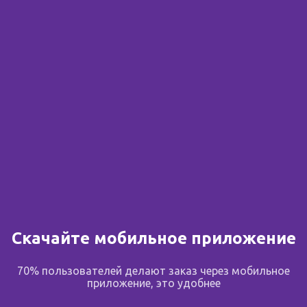
Сообщить о поступлении
В избранное
Поделиться
Скачайте мобильное приложение
Описание
70% пользователей делают заказ через мобильное
Шприц 1 мл одноразовый трехкомпонентный с иглой
приложение, это удобнее
0,4х13мм 27G стерильный.