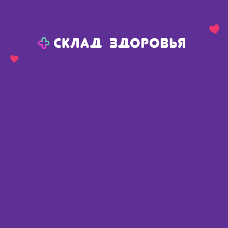
Назад
Ваш город:
Пермь
Пермь
Ваш город:
Нет, выбрать другой
Да
Главная
Каталог
Изделия медицинского назначения
Для инъекций
Шприцы
Шприцы 2мл
Шприцы 2мл
Германия
,
СФМ Госпиталь Продактс Гмбх
Доступные предложения