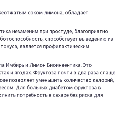
ежеотжатым соком лимона, обладает
тика незаменим при простуде, благоприятно
аботоспособность, способствует выведению из
 тонуса, является профилактическим
па Имбирь и Лимон Биоинвентика. Это
ах и ягодах. Фруктоза почти в два раза слаще
тозе позволяет уменьшить количество калорий,
 весом. Для больных диабетом фруктоза в
лнить потребность в сахаре без риска для
ссам, фруктоза помогает при адаптации
ических нагрузках. Использование фруктозы в
овреждения эмали зубов (кариес).