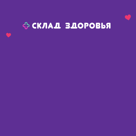
Назад
Ваш город:
Пермь
Пермь
Ваш город:
Нет, выбрать другой
Да
Главная
Каталог
Медикаменты и БАДы
Витамины и микроэлементы
Витамины для глаз
Vivacia Multi Eye витамины для глаз таб N60
Vivacia Multi Eye витамины для
глаз таб N60
Англия
,
Мэривери Лимитед
Описание
Доступные предложения