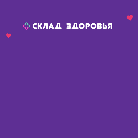
Назад
Ваш город:
Пермь
Пермь
Ваш город:
Нет, выбрать другой
Да
Главная
Каталог
Диетическое питание, напитки
Травы, чаи
Фильтр-пакеты
Фильтр-пакеты
Найдено 113 товаров
Фильтр