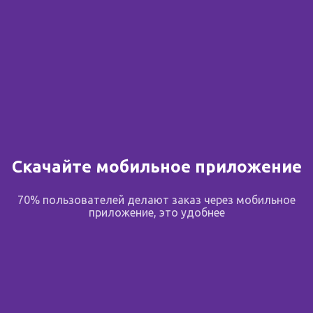
Красногорсклексредства
АО
313 предложений
от 145.00 ₽
от 145.00 ₽
Скачайте мобильное приложение
70% пользователей делают заказ через мобильное
Зверобой трава КЛС ф/
Череды трава
приложение, это удобнее
п 1.5г N 20
Здоровье ф/п 1.5 г N 20
Россия
,
Россия
,
ООО Фирма
Красногорсклексредства
"Здоровье"
АО
124 предложения
287 предложений
от 134.00 ₽
от 113.00 ₽
от 113.00 ₽
от 134.00 ₽