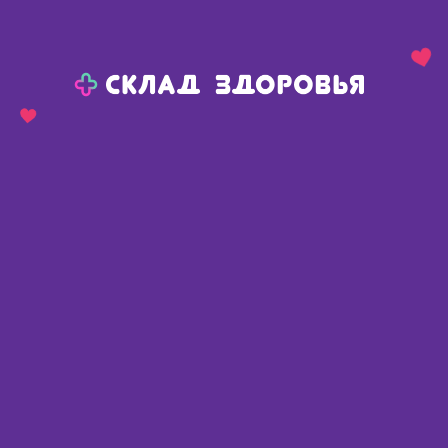
Назад
Ваш город:
Пермь
Пермь
Ваш город:
Нет, выбрать другой
Да
Главная
Каталог
Косметика
Уход за волосами
Шампунь для волос
Шампунь для волос
Найдено 488 товаров
Фильтр