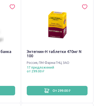
 банка
Энтегнин-Н таблетки 470мг N
100
Россия
,
ПМ Фарма ГНЦ ЗАО
17 предложений
от 299.00 ₽
от 299.00 ₽