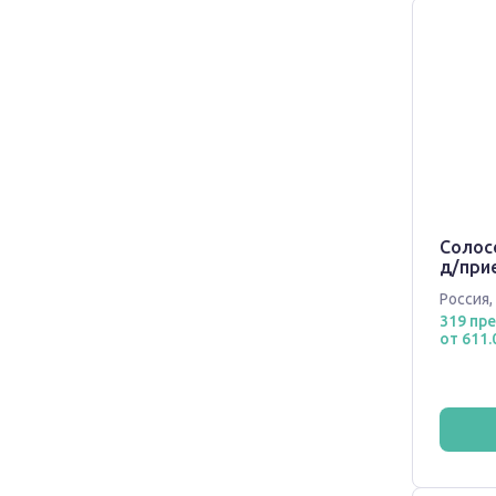
Солосо
д/прие
Россия
,
319 пр
от 611.