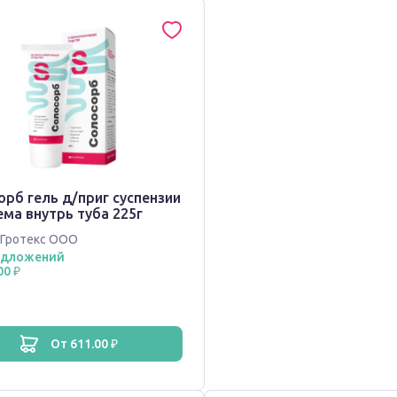
рб гель д/приг суспензии
ма внутрь туба 225г
Гротекс ООО
едложений
00 ₽
от 611.00 ₽