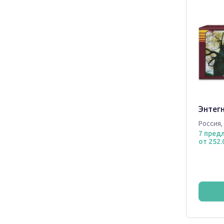
Энтегн
Россия
,
7 пред
от 252.