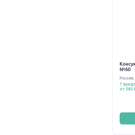
Консу
№60
Россия
,
7 пред
от 585.