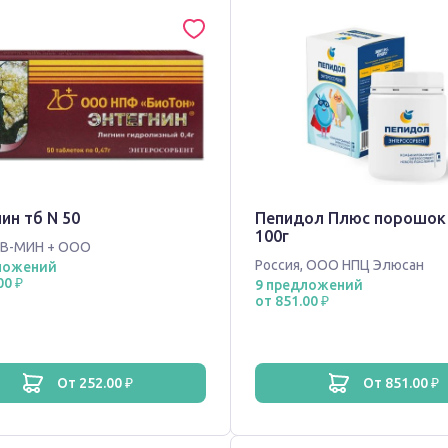
ин тб N 50
Пепидол Плюс порошок
100г
В-МИН + ООО
Россия
,
ООО НПЦ Элюсан
ложений
00 ₽
9 предложений
от 851.00 ₽
от 252.00 ₽
от 851.00 ₽