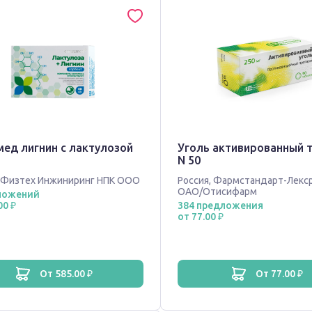
мед лигнин с лактулозой
Уголь активированный т
N 50
Физтех Инжиниринг НПК ООО
Россия
,
Фармстандарт-Лекс
ОАО/Отисифарм
ложений
00 ₽
384 предложения
от 77.00 ₽
от 585.00 ₽
от 77.00 ₽