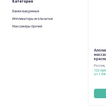
Категория
Банки вакуумные
Иппликаторы игольчатые
Массажеры прочие
Аппли
масса
красн
Россия
,
122 пр
от 1 04