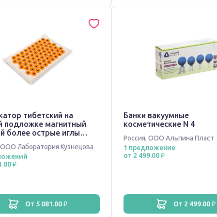
катор тибетский на
Банки вакуумные
й подложке магнитный
косметические N 4
й более острые иглы
Россия
,
ООО Альпина Пласт
см
ООО Лаборатория Кузнецова
1 предложение
от 2 499.00 ₽
ложений
1.00 ₽
от 5 081.00 ₽
от 2 499.00 ₽