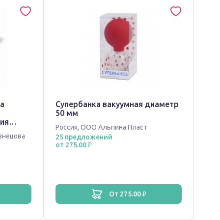
на
Супербанка вакуумная диаметр
50 мм
вия
Россия
,
ООО Альпина Пласт
8см
знецова
25 предложений
от 275.00 ₽
от 275.00 ₽