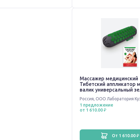
Массажер медицинский
Тибетский аппликатор 
валик универсальный з
на черном льне
Россия
,
ООО Лаборатория Ку
1 предложение
от 1 610.00 ₽
от 1 610.00 ₽