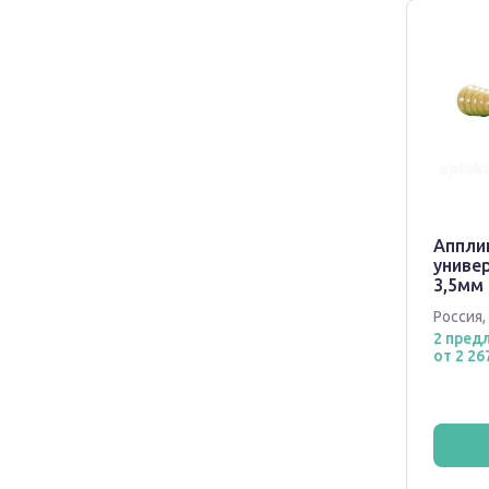
Аппли
универ
3,5мм
Россия
,
2 пред
от 2 26