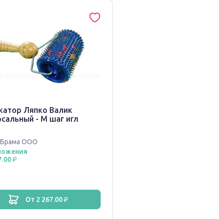
катор Ляпко Валик
сальный - М шаг игл
Брама ООО
ложения
7.00 ₽
от 2 267.00 ₽