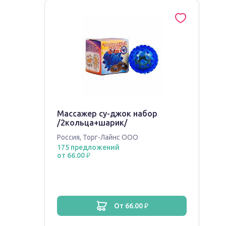
Массажер су-джок набор
/2кольца+шарик/
Россия
,
Торг-Лайнс ООО
175 предложений
от 66.00 ₽
от 66.00 ₽