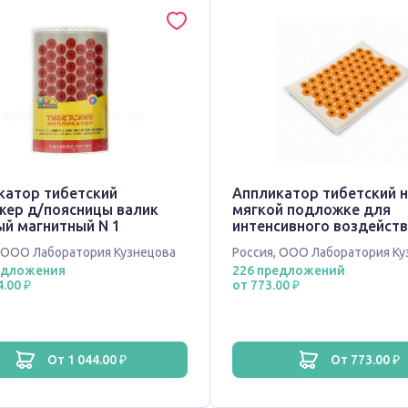
катор тибетский
Аппликатор тибетский 
жер д/поясницы валик
мягкой подложке для
ый магнитный N 1
интенсивного воздейст
магнитный желтый 17х2
ООО Лаборатория Кузнецова
Россия
,
ООО Лаборатория Ку
едложения
226 предложений
4.00 ₽
от 773.00 ₽
от 1 044.00 ₽
от 773.00 ₽