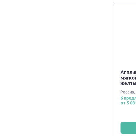
Аппли
мягко
желты
41*60
Россия
,
6 пред
от 5 08