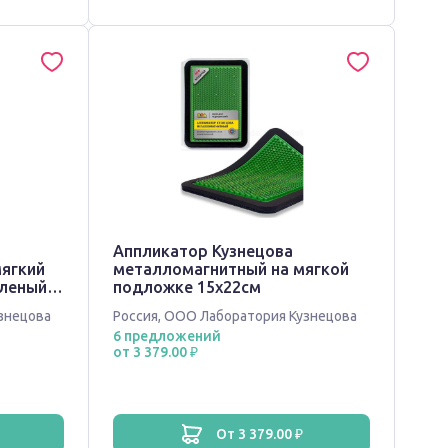
Аппликатор Кузнецова
мягкий
металломагнитный на мягкой
еленый
подложке 15х22см
знецова
Россия
,
ООО Лаборатория Кузнецова
6 предложений
от 3 379.00 ₽
от 3 379.00 ₽