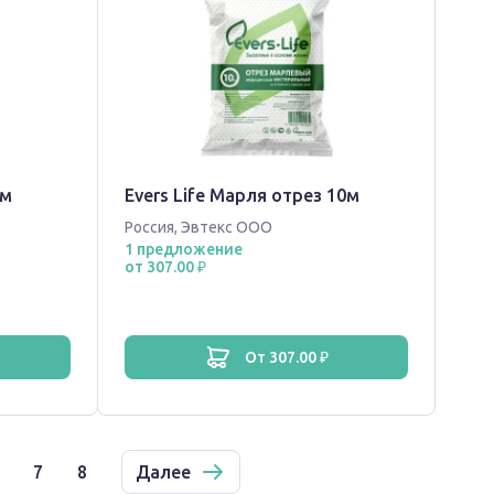
5м
Evers Life Марля отрез 10м
Россия
,
Эвтекс ООО
1 предложение
от 307.00 ₽
от 307.00 ₽
7
8
Далее