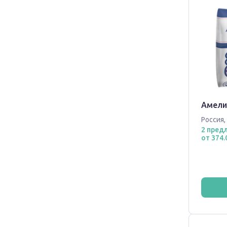
Амелия
Россия
,
2 пред
от 374.