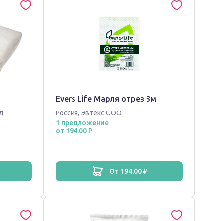
Evers Life Марля отрез 3м
д
Россия
,
Эвтекс ООО
1 предложение
от 194.00 ₽
от 194.00 ₽