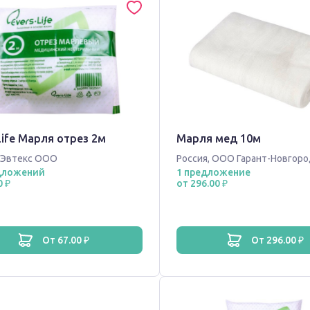
Life Марля отрез 2м
Марля мед 10м
Эвтекс ООО
Россия
,
ООО Гарант-Новгоро
дложений
1 предложение
0 ₽
от 296.00 ₽
от 67.00 ₽
от 296.00 ₽