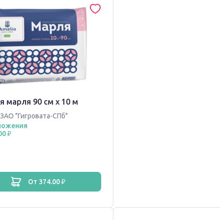
 марля 90 см х 10 м
ЗАО "Гигровата-СПб"
ложения
00 ₽
от 374.00 ₽