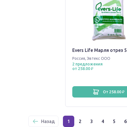
Evers Life Марля отрез 
Россия
,
Эвтекс ООО
2 предложения
от 258.00 ₽
от 258.00 ₽
Назад
1
2
3
4
5
6