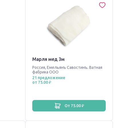
Марля мед 3м
Россия
,
Емельянъ Савостинъ. Ватная
фабрика ООО
21 предложение
от 75.00 ₽
от 75.00 ₽