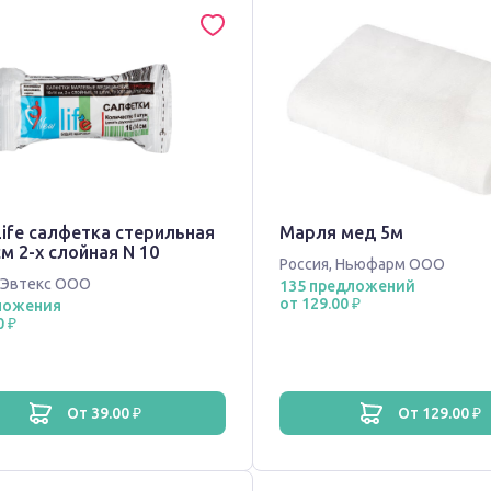
Life салфетка стерильная
Марля мед 5м
м 2-х слойная N 10
Россия
,
Ньюфарм ООО
Эвтекс ООО
135 предложений
от 129.00 ₽
ложения
0 ₽
от 39.00 ₽
от 129.00 ₽