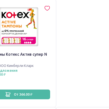
ны Котекс Актив супер N
ООО Кимберли Кларк
едложения
00 ₽
от 366.00 ₽