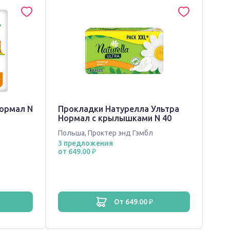
нормал N
Прокладки Натурелла Ультра
Нормал с крылышками N 40
Польша
,
Проктер энд Гэмбл
3 предложения
от 649.00 ₽
от 649.00 ₽