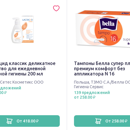
цид классик деликатное
Тампоны Белла супер п
тво для ежедневной
премиум комфорт без
ной гигиены 200 мл
аппликатора N 16
Сетес Косметикс ООО
Польша
,
ТЗМО С.А./Белла О
Гигиена Сервис
едложений
00 ₽
139 предложений
от 258.00 ₽
от 418.00 ₽
от 258.00 ₽