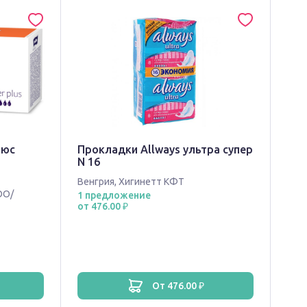
люс
Прокладки Allways ультра супер
N 16
Венгрия
,
Хигинетт КФТ
ОО/
1 предложение
от 476.00 ₽
от 476.00 ₽