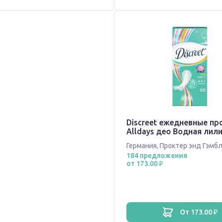
Discreet ежедневные пр
Alldays део Водная лили
Германия
,
Проктер энд Гэмб
184 предложения
от 173.00 ₽
от 173.00 ₽