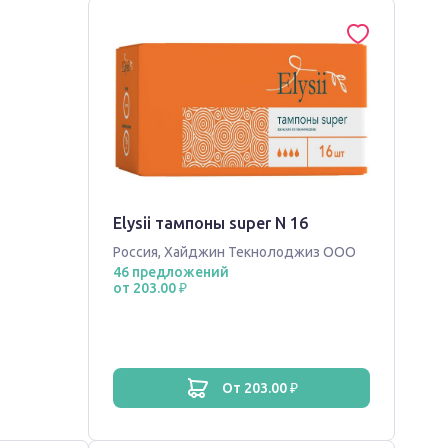
Elysii тампоны super N 16
Россия
,
Хайджин Текнолоджиз ООО
46 предложений
от 203.00 ₽
от 203.00 ₽