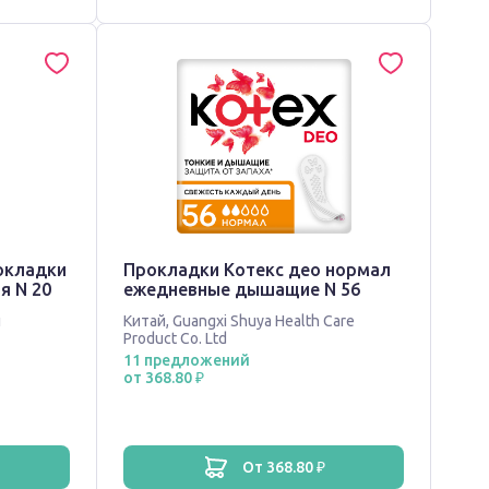
окладки
Прокладки Котекс део нормал
я N 20
ежедневные дышащие N 56
л
Китай
,
Guangxi Shuya Health Care
Product Co. Ltd
11 предложений
от 368.80 ₽
от 368.80 ₽