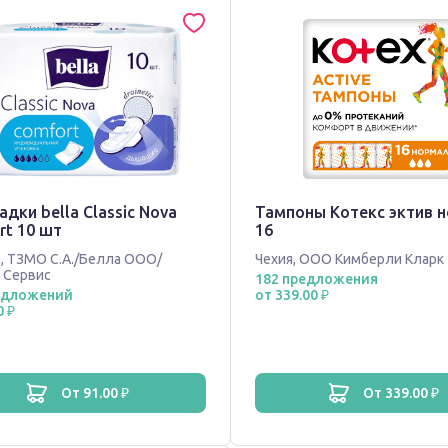
дки bella Classic Nova
Тампоны Котекс эктив 
rt 10 шт
16
а
,
ТЗМО С.А./Белла ООО/
Чехия
,
ООО Кимберли Кларк
 Сервис
182 предложения
едложений
от 339.00 ₽
0 ₽
от 91.00 ₽
от 339.00 ₽