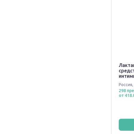
Лакта
средс
интим
Россия
,
298 пр
от 418.