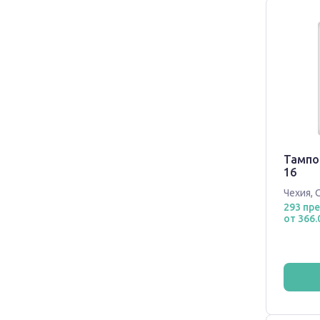
Тампо
16
Чехия
,
293 пр
от 366.