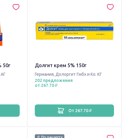
 50г
Долгит крем 5% 150г
 АГ
Германия
,
Долоргит Гмбх и Ко. КГ
202 предложения
от 267.70 ₽
от 267.70 ₽
📄 По рецепту