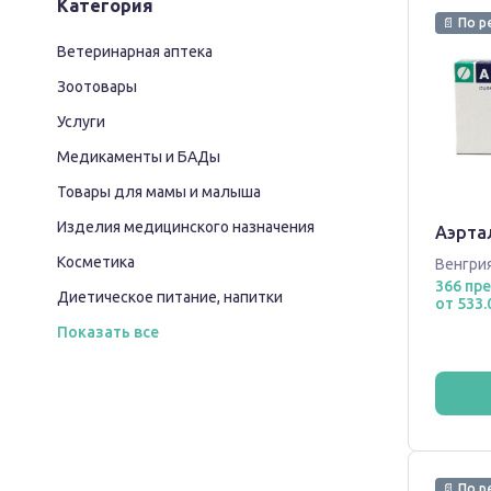
Категория
📄 По р
Ветеринарная аптека
Зоотовары
Услуги
Медикаменты и БАДы
Товары для мамы и малыша
Изделия медицинского назначения
Аэртал
Косметика
Венгри
366 пр
Диетическое питание, напитки
от 533.
Показать все
📄 По р