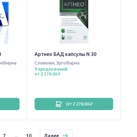
0
Артнео БАД капсулы N 30
рмФирма
Словения
,
ЭргоФарма
9 предложений
от 2 278.00 ₽
от 2 278.00 ₽
7
...
10
Далее