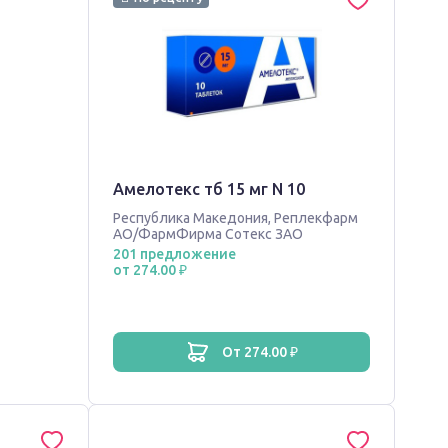
Амелотекс тб 15 мг N 10
Республика Македония
,
Реплекфарм
АО/ФармФирма Сотекс ЗАО
201 предложение
от 274.00 ₽
от 274.00 ₽