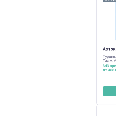
Артокс
Турция
Тидж. А
343 пр
от 466.