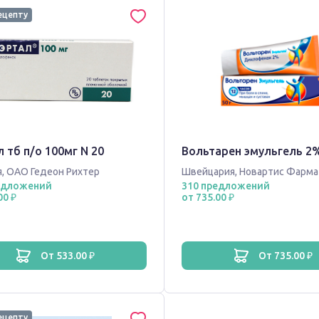
ецепту
 тб п/о 100мг N 20
Вольтарен эмульгель 2%
я
,
ОАО Гедеон Рихтер
Швейцария
,
Новартис Фарма
едложений
310 предложений
00 ₽
от 735.00 ₽
от 533.00 ₽
от 735.00 ₽
ецепту