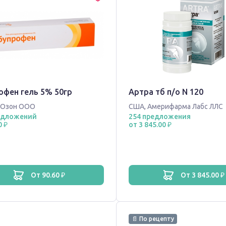
офен гель 5% 50гр
Артра тб п/о N 120
Озон ООО
США
,
Америфарма Лабс ЛЛС
едложений
254 предложения
0 ₽
от 3 845.00 ₽
от 90.60 ₽
от 3 845.00 ₽
📄 По рецепту