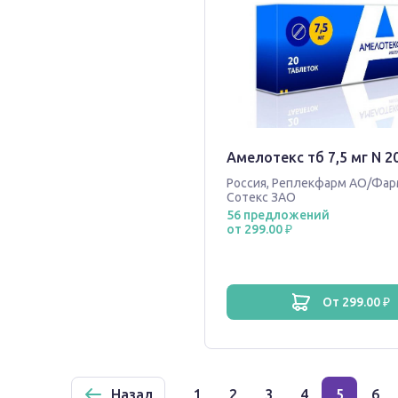
Амелотекс тб 7,5 мг N 2
Россия
,
Реплекфарм АО/Фа
Сотекс ЗАО
56 предложений
от 299.00 ₽
от 299.00 ₽
Назад
1
2
3
4
5
6