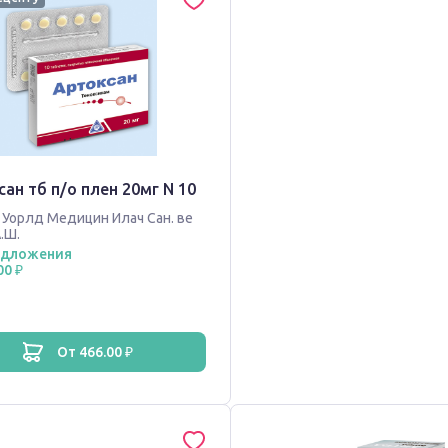
ан тб п/о плен 20мг N 10
,
Уорлд Медицин Илач Сан. ве
.Ш.
едложения
00 ₽
от 466.00 ₽