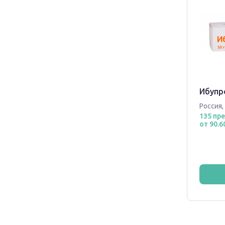
Ибупр
Россия
,
135 пр
от 90.6