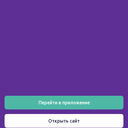
© 2026 ООО «Склад здоровья»
ИНН 5903158326
О компании
Покупателю
Аптеки
Акции
Как заказать
Установите мобильное приложение
Перейти в приложение
Пользовательское соглашение
Открыть сайт