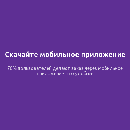
от 1 210.00 ₽
Скачайте мобильное приложение
Цинк 25 мг тб шипучий
Афалаза тб N 100
70% пользователей делают заказ через мобильное
N 20
приложение, это удобнее
Россия
,
Эвалар ЗАО
Россия
,
ООО НПФ Материа
Медика Холдинг
2 предложения
от 590.00 ₽
358 предложений
от 1 032.00 ₽
от 590.00 ₽
от 1 032.00 ₽