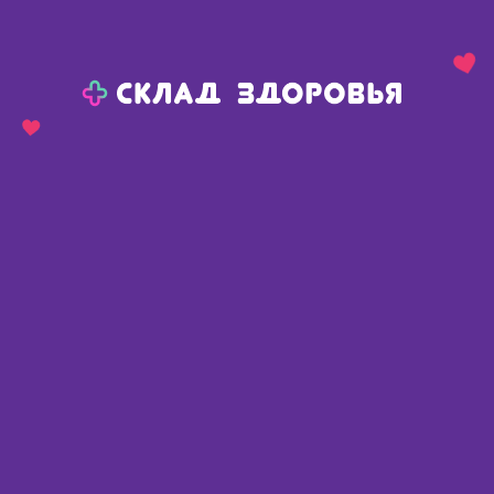
Назад
Ваш город:
Пермь
Пермь
Ваш город:
Нет, выбрать другой
Да
Главная
Каталог
Для мужчин
Для мужчин
Найдено 39 товаров
Фильтр