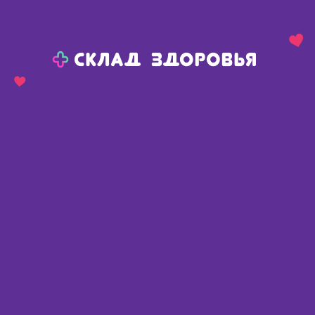
Назад
Ваш город:
Челябинск
Челябинск
Ваш город:
Нет, выбрать другой
Да
Главная
Аптеки
Адреса в
Челябинске
Картой
Списком