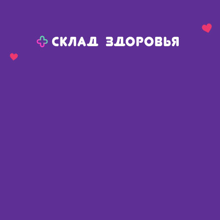
Назад
Ваш город:
Челябинск
Челябинск
Ваш город:
Нет, выбрать другой
Да
Главная
Аптеки
Адреса в
Челябинске
Картой
Списком