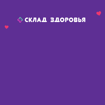
Назад
Ваш город:
Челябинск
Челябинск
Ваш город:
Нет, выбрать другой
Да
Главная
Аптеки
Адреса в
Челябинске
Картой
Списком