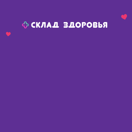
Назад
Ваш город:
Челябинск
Челябинск
Ваш город:
Нет, выбрать другой
Да
Главная
Каталог
Медикаменты и БАДы
Онкология
Индол форте капс 100 мг N 60
Индол форте капс 100 мг N 60
Россия
,
Эвалар ЗАО
Описание
Доступные предложения