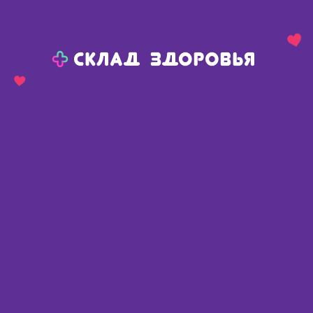
Назад
Ваш город:
Челябинск
Челябинск
Ваш город:
Нет, выбрать другой
Да
Главная
Каталог
Косметика
Средства для лица
Сыворотки, концентраты, эмульсии для лица
La Roche-Posay Эфаклар М матирующая увлажняющая эмульсия 40мл
La Roche-Posay Эфаклар М
матирующая увлажняющая
эмульсия 40мл
Франция
,
Косметик Актив Продуксьен
Описание
Доступные предложения