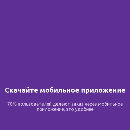
Сообщить о поступлении
В избранное
Поделиться
Описание
Скачайте мобильное приложение
Описание:
70% пользователей делают заказ через мобильное
В период интенсивной солнечной активности кожа
приложение, это удобнее
человека подвергается агрессивному воздействию
УФ-лучей. Когда кожа раздражена, повреждена или
находится в процессе заживления после