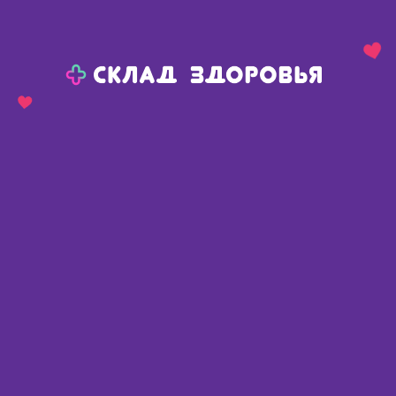
Назад
Ваш город:
Челябинск
Челябинск
Ваш город:
Нет, выбрать другой
Да
Главная
Каталог
Косметика
Средства для лица
Сыворотки, концентраты, эмульсии для лица
La Roche-Posay Цикапласт бальзам B5 SPF50 40мл
La Roche-Posay Цикапласт
бальзам B5 SPF50 40мл
Франция
,
Лореаль С.А.
Описание