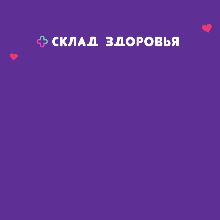
Назад
Ваш город:
Челябинск
Челябинск
Ваш город:
Нет, выбрать другой
Да
Главная
Каталог
Косметика
Средства для лица
Сыворотки, концентраты, эмульсии для лица
Либридерм гиалуроновая сыворотка-активатор увлажняющая 30 мл
Либридерм гиалуроновая
сыворотка-активатор
увлажняющая 30 мл
Россия
,
Биофармлаб ООО/Биофармрус ООО
Описание
Доступные предложения