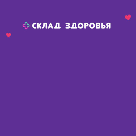
Назад
Ваш город:
Челябинск
Челябинск
Ваш город:
Нет, выбрать другой
Да
Главная
Каталог
Медикаменты и БАДы
Онкология
Метотрексат-промомед р-р д/и 10мг/мл фл 2мл N 1
Метотрексат-промомед р-р д/и
10мг/мл фл 2мл N 1
Россия
,
Биохимик ОАО