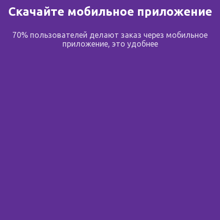
Скачайте мобильное приложение
В избранное
70% пользователей делают заказ через мобильное
Поделиться
приложение, это удобнее
Подпишитесь на новости
Узнавайте первым об акциях, новостях и скидках до 70%
Вы смотрели