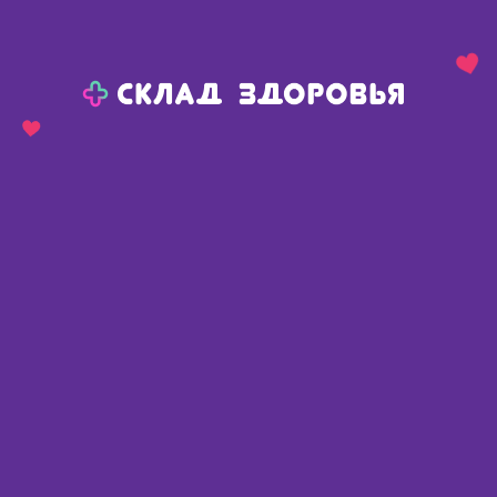
Назад
Ваш город:
Челябинск
Челябинск
Ваш город:
Нет, выбрать другой
Да
Главная
Каталог
Медикаменты и БАДы
Заболевания вен
Пентоксифиллин Санофи тб п/о 100мг N 60
Пентоксифиллин Санофи тб п/о
100мг N 60
Словакия
,
Санека Фармасьютикалс а.с.
📄 По рецепту
Описание