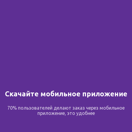
Сообщить о поступлении
В избранное
Поделиться
Описание
Скачайте мобильное приложение
70% пользователей делают заказ через мобильное
Краткое описание
приложение, это удобнее
1 драже содержит пентоксифилина 100мг Показания
к применению: Нарушения периферического